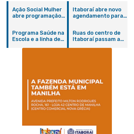
Ação Social Mulher
Itaboraí abre novo
abre programação
agendamento para
do Agosto Lilás em
castração gratuita
Itaboraí com
de cães e gatos
Programa Saúde na
Ruas do centro de
serviços gratuitos e
Escola e a linha de
Itaboraí passam a
orientações
cuidados da
operar em novos
Hanseníase
sentidos
promovem
conscientização
sobre hanseníase
na E.M Adelaide de
Magalhães Seabra