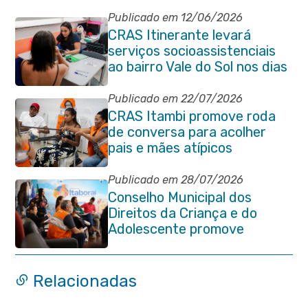
Publicado em 12/06/2026
CRAS Itinerante levará
serviços socioassistenciais
ao bairro Vale do Sol nos dias
15 e 16 de junho e Vila
Gabriela 18 de junho
Publicado em 22/07/2026
CRAS Itambi promove roda
de conversa para acolher
pais e mães atípicos
Publicado em 28/07/2026
Conselho Municipal dos
Direitos da Criança e do
Adolescente promove
reunião de alinhamento com
órgãos públicos
Relacionadas