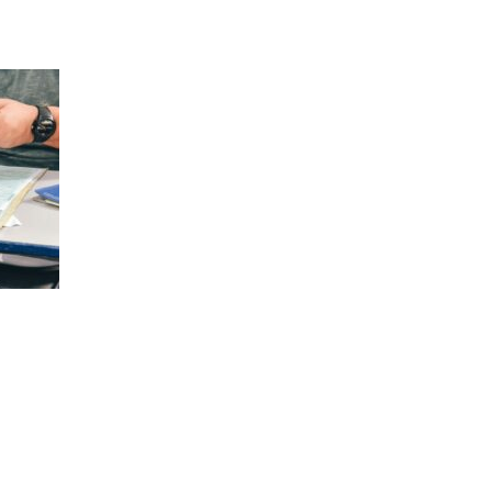
alinhamento com órgãos
públicos