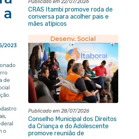
Publicado em 22/07/2026
 a
CRAS Itambi promove roda de
conversa para acolher pais e
mães atípicos
Desenv. Social
6/2023
cionado
irro
ra de
cial
ação.
adastro
Publicado em 28/07/2026
is,
Conselho Municipal dos Direitos
ederal
da Criança e do Adolescente
m o
promove reunião de