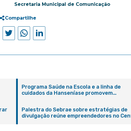
Secretaria Municipal de Comunicação
Compartilhe
Programa Saúde na Escola e a linha de
cuidados da Hanseníase promovem
conscientização sobre hanseníase na E.M
Adelaide de Magalhães Seabra
rar
Palestra do Sebrae sobre estratégias de
divulgação reúne empreendedores no Cen
de Itaboraí