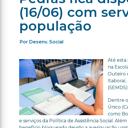
(16/06) com serv
população
Por Desenv. Social
Até esta 
na Escol
Outeiro d
Itaboraí
(SEMDS) 
Dentre o
Único (C
como Bol
e serviços da Política de Assistência Social. A
benefício bloqueado devido a averiguação unipe