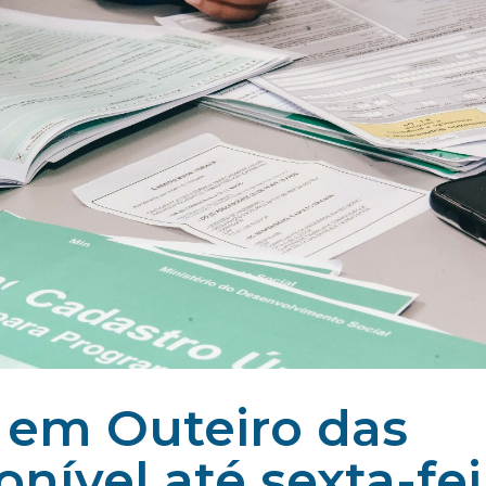
 em Outeiro das
onível até sexta-fei