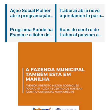
Ação Social Mulher
Itaboraí abre novo
abre programação
agendamento para
do Agosto Lilás em
castração gratuita
Itaboraí com
de cães e gatos
Programa Saúde na
Ruas do centro de
serviços gratuitos e
Escola e a linha de
Itaboraí passam a
orientações
cuidados da
operar em novos
Hanseníase
sentidos
promovem
conscientização
sobre hanseníase
na E.M Adelaide de
Magalhães Seabra