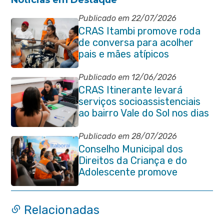
Publicado em 22/07/2026
CRAS Itambi promove roda
de conversa para acolher
pais e mães atípicos
Publicado em 12/06/2026
CRAS Itinerante levará
serviços socioassistenciais
ao bairro Vale do Sol nos dias
15 e 16 de junho e Vila
Gabriela 18 de junho
Publicado em 28/07/2026
Conselho Municipal dos
Direitos da Criança e do
Adolescente promove
reunião de alinhamento com
órgãos públicos
Relacionadas