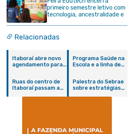
Feira Edutech encerra
primeiro semestre letivo com
tecnologia, ancestralidade e
protagonismo estudantil em
Itaboraí
Relacionadas
Itaboraí abre novo
Programa Saúde na
agendamento para
Escola e a linha de
castração gratuita
cuidados da
de cães e gatos
Hanseníase
Ruas do centro de
Palestra do Sebrae
promovem
Itaboraí passam a
sobre estratégias
conscientização
operar em novos
de divulgação reúne
sobre hanseníase
sentidos
empreendedores no
na E.M Adelaide de
Centro de Itaboraí
Magalhães Seabra