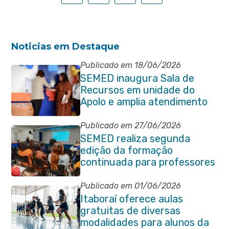
Noticias em Destaque
Publicado em 18/06/2026
SEMED inaugura Sala de
Recursos em unidade do
Apolo e amplia atendimento
especializado na rede
municipal
Publicado em 27/06/2026
SEMED realiza segunda
edição da formação
continuada para professores
e coordenadores
pedagógicos
Publicado em 01/06/2026
Itaboraí oferece aulas
gratuitas de diversas
modalidades para alunos da