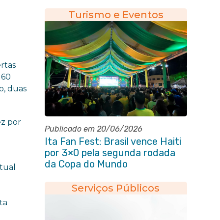
Turismo e Eventos
ertas
160
o, duas
ez por
Publicado em 20/06/2026
Ita Fan Fest: Brasil vence Haiti
por 3×0 pela segunda rodada
da Copa do Mundo
tual
Serviços Públicos
ta