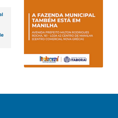
al
de