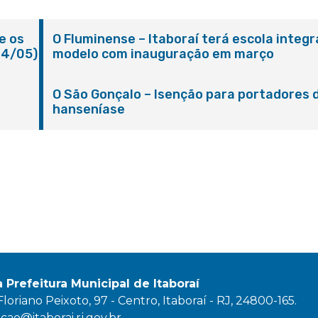
e os
O Fluminense – Itaboraí terá escola integr
24/05)
modelo com inauguração em março
O São Gonçalo – Isenção para portadores 
hanseníase
a Prefeitura Municipal de Itaboraí
oriano Peixoto, 97 - Centro, Itaboraí - RJ, 24800-165.
ao@itaborai.rj.gov.br