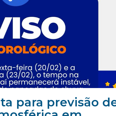
rta para previsão d
tmosférica em