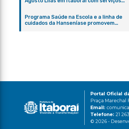
Agosto Lilás em Itaboraí com serviços
gratuitos e orientações
Programa Saúde na Escola e a linha de
cuidados da Hanseníase promovem
conscientização sobre hanseníase na E.
Adelaide de Magalhães Seabra
Portal Oficial d
Praça Marechal Fl
Email:
comunicac
Telefone:
21 26
© 2026 - Desenvo