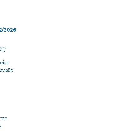
2/2026
02)
eira
evisão
nto.
.