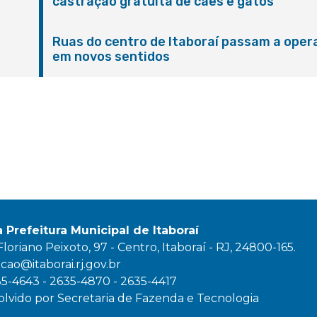
castração gratuita de cães e gatos
Ruas do centro de Itaboraí passam a oper
em novos sentidos
M
a Prefeitura Municipal de Itaboraí
oriano Peixoto, 97 - Centro, Itaboraí - RJ, 24800-165.
ao@itaborai.rj.gov.br
35-4643 - 2635-4870 - 2635-4417
lvido por Secretaria de Fazenda e Tecnologia