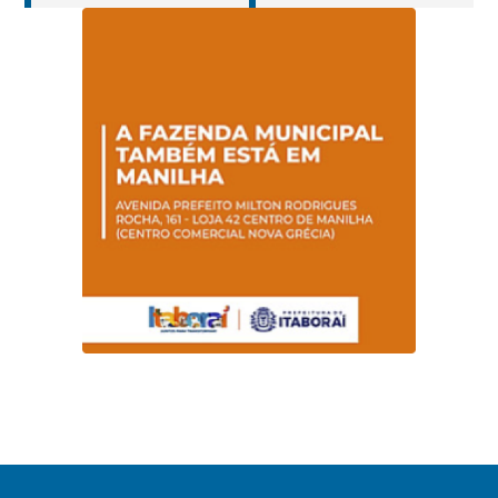
Hanseníase
sentidos
promovem
conscientização
sobre hanseníase
na E.M Adelaide de
Magalhães Seabra