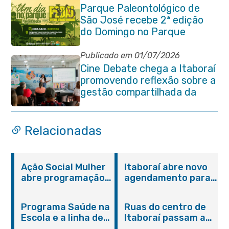
Parque Paleontológico de
São José recebe 2ª edição
do Domingo no Parque
Paleontológico com Pedal
Vivendo a Transformação
Publicado em 01/07/2026
Cine Debate chega a Itaboraí
promovendo reflexão sobre a
gestão compartilhada da
Baía de Guanabara
Relacionadas
Ação Social Mulher
Itaboraí abre novo
abre programação
agendamento para
do Agosto Lilás em
castração gratuita
Itaboraí com
de cães e gatos
Programa Saúde na
Ruas do centro de
serviços gratuitos e
Escola e a linha de
Itaboraí passam a
orientações
cuidados da
operar em novos