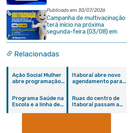
Publicado em 30/07/2026
Campanha de multivacinação
terá início na próxima
segunda-feira (03/08) em
Itaboraí
Relacionadas
Ação Social Mulher
Itaboraí abre novo
abre programação
agendamento para
do Agosto Lilás em
castração gratuita
Itaboraí com
de cães e gatos
Programa Saúde na
Ruas do centro de
serviços gratuitos e
Escola e a linha de
Itaboraí passam a
orientações
cuidados da
operar em novos
Hanseníase
sentidos
promovem
conscientização