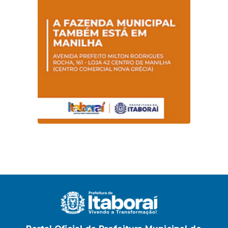
sobre hanseníase
na E.M Adelaide de
Magalhães Seabra