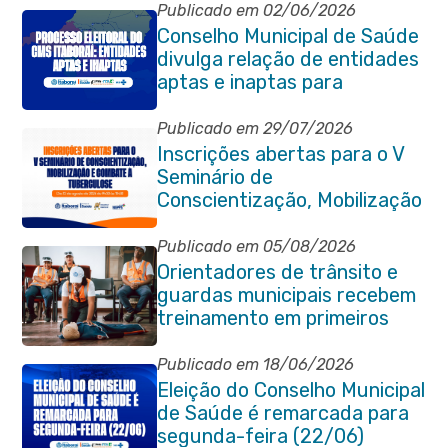
Publicado em 02/06/2026
Conselho Municipal de Saúde
divulga relação de entidades
aptas e inaptas para
processo eleitoral do
quadriênio 2026-2030
Publicado em 29/07/2026
Inscrições abertas para o V
Seminário de
Conscientização, Mobilização
e Combate à Tuberculose em
Itaboraí
Publicado em 05/08/2026
Orientadores de trânsito e
guardas municipais recebem
treinamento em primeiros
socorros em Itaboraí
Publicado em 18/06/2026
Eleição do Conselho Municipal
de Saúde é remarcada para
segunda-feira (22/06)