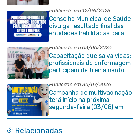
da Pessoa Idosa de Itaboraí
Publicado em 12/06/2026
Conselho Municipal de Saúde
divulga resultado final das
entidades habilitadas para
eleição do quadriênio 2026-
2030
Publicado em 03/06/2026
Capacitação que salva vidas:
profissionais de enfermagem
participam de treinamento
em primeiros socorros em
Itaboraí
Publicado em 30/07/2026
Campanha de multivacinação
terá início na próxima
segunda-feira (03/08) em
Itaboraí
Relacionadas