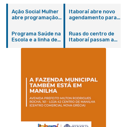
Ação Social Mulher
Itaboraí abre novo
abre programação
agendamento para
do Agosto Lilás em
castração gratuita
Itaboraí com
de cães e gatos
Programa Saúde na
Ruas do centro de
serviços gratuitos e
Escola e a linha de
Itaboraí passam a
orientações
cuidados da
operar em novos
Hanseníase
sentidos
promovem
conscientização
sobre hanseníase
na E.M Adelaide de
Magalhães Seabra