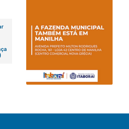
ar
aça
)