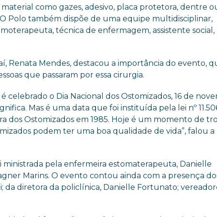
 material como gazes, adesivo, placa protetora, dentre o
O Polo também dispõe de uma equipe multidisciplinar,
moterapeuta, técnica de enfermagem, assistente social,
í, Renata Mendes, destacou a importância do evento, qu
essoas que passaram por essa cirurgia.
é celebrado o Dia Nacional dos Ostomizados, 16 de nov
ifica. Mas é uma data que foi instituída pela lei nº 11.5
ira dos Ostomizados em 1985. Hoje é um momento de tr
mizados podem ter uma boa qualidade de vida”, falou a
i ministrada pela enfermeira estomaterapeuta, Danielle
Vagner Marins. O evento contou ainda com a presença dos
i; da diretora da policlínica, Danielle Fortunato; vereador