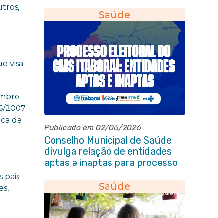
socorros em Itaboraí
utros,
Saúde
e visa
embro.
06/2007
oca de
Publicado em 02/06/2026
Conselho Municipal de Saúde
divulga relação de entidades
aptas e inaptas para processo
eleitoral do quadriênio 2026-
 pais
2030
Saúde
es,