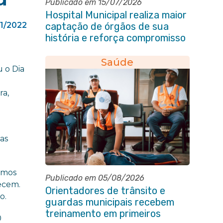
Publicado em 15/07/2026
Hospital Municipal realiza maior
11/2022
captação de órgãos de sua
história e reforça compromisso
com a vida
Saúde
 o Dia
ra,
as
amos
Publicado em 05/08/2026
ecem.
Orientadores de trânsito e
o.
guardas municipais recebem
treinamento em primeiros
0