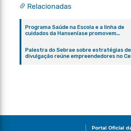
Relacionadas
Programa Saúde na Escola e a linha de
cuidados da Hanseníase promovem
conscientização sobre hanseníase na E.
Adelaide de Magalhães Seabra
Palestra do Sebrae sobre estratégias d
divulgação reúne empreendedores no Ce
de Itaboraí
Portal Oficial d