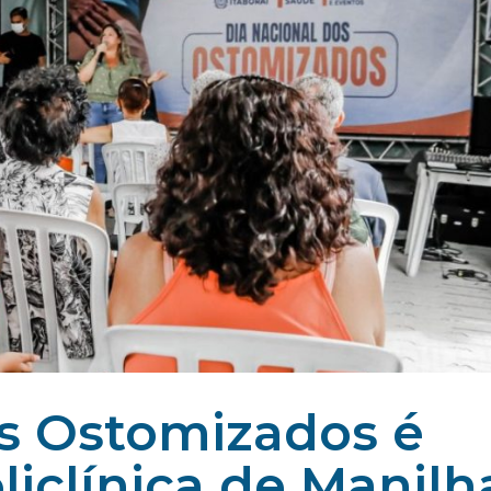
os Ostomizados é
liclínica de Manilh