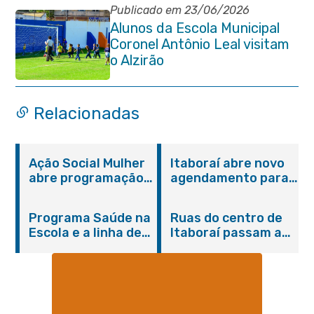
Publicado em 23/06/2026
Alunos da Escola Municipal
Coronel Antônio Leal visitam
o Alzirão
Relacionadas
Ação Social Mulher
Itaboraí abre novo
abre programação
agendamento para
do Agosto Lilás em
castração gratuita
Itaboraí com
de cães e gatos
Programa Saúde na
Ruas do centro de
serviços gratuitos e
Escola e a linha de
Itaboraí passam a
orientações
cuidados da
operar em novos
Hanseníase
sentidos
promovem
conscientização
sobre hanseníase