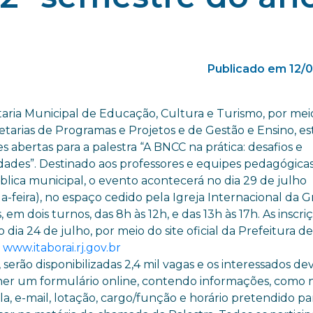
Publicado em 12/
taria Municipal de Educação, Cultura e Turismo, por mei
etarias de Programas e Projetos e de Gestão e Ensino, e
es abertas para a palestra “A BNCC na prática: desafios e
idades”. Destinado aos professores e equipes pedagógica
blica municipal, o evento acontecerá no dia 29 de julho
-feira), no espaço cedido pela Igreja Internacional da G
 em dois turnos, das 8h às 12h, e das 13h às 17h. As inscri
o dia 24 de julho, por meio do site oficial da Prefeitura d
:
www.itaborai.rj.gov.br
 serão disponibilizadas 2,4 mil vagas e os interessados de
er um formulário online, contendo informações, como 
a, e-mail, lotação, cargo/função e horário pretendido pa