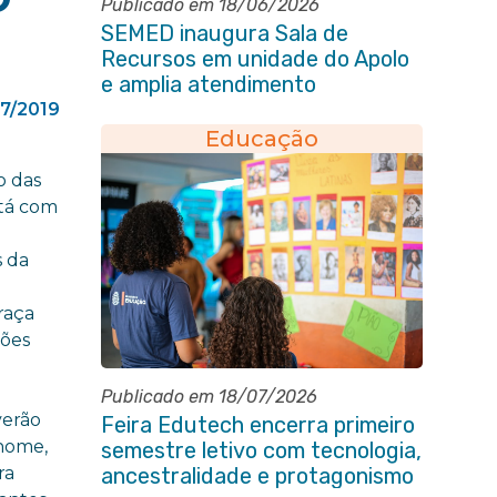
Publicado em 18/06/2026
SEMED inaugura Sala de
Recursos em unidade do Apolo
e amplia atendimento
especializado na rede municipal
07/2019
Educação
o das
stá com
s da
raça
ções
e
Publicado em 18/07/2026
verão
Feira Edutech encerra primeiro
nome,
semestre letivo com tecnologia,
ra
ancestralidade e protagonismo