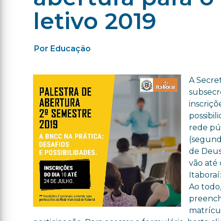
letivo 2019
Por Educação
A Secre
subsecr
inscriçõ
possibil
rede pú
(segunda
de Deus,
vão até 
Itaboraí
Ao todo,
preench
matrícul