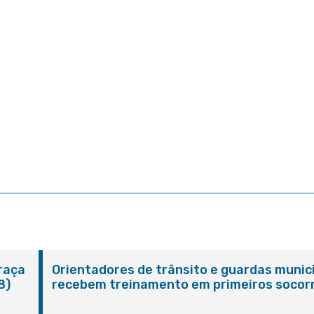
Praça
Orientadores de trânsito e guardas munic
8)
recebem treinamento em primeiros socor
em Itaboraí