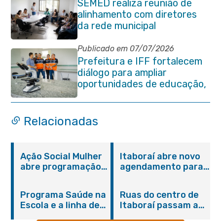
SEMED realiza reunião de
alinhamento com diretores
da rede municipal
Publicado em 07/07/2026
Prefeitura e IFF fortalecem
diálogo para ampliar
oportunidades de educação,
ciência e inovação em
Itaboraí
Relacionadas
Ação Social Mulher
Itaboraí abre novo
abre programação
agendamento para
do Agosto Lilás em
castração gratuita
Itaboraí com
de cães e gatos
Programa Saúde na
Ruas do centro de
serviços gratuitos e
Escola e a linha de
Itaboraí passam a
orientações
cuidados da
operar em novos