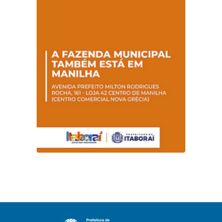
Hanseníase
sentidos
promovem
conscientização
sobre hanseníase
na E.M Adelaide de
Magalhães Seabra