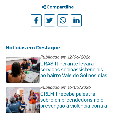
Compartilhe
Noticias em Destaque
Publicado em 12/06/2026
CRAS Itinerante levará
serviços socioassistenciais
ao bairro Vale do Sol nos dias
15 e 16 de junho e Vila
Gabriela 18 de junho
Publicado em 16/06/2026
CREMII recebe palestra
sobre empreendedorismo e
prevenção à violência contra
a pessoa idosa