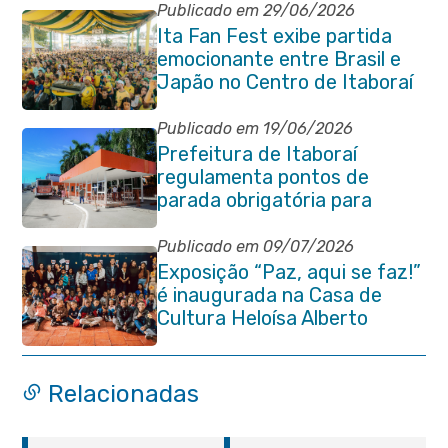
Publicado em 29/06/2026
Ita Fan Fest exibe partida
emocionante entre Brasil e
Japão no Centro de Itaboraí
Publicado em 19/06/2026
Prefeitura de Itaboraí
regulamenta pontos de
parada obrigatória para
transporte coletivo na
Avenida 22 de Maio
Publicado em 09/07/2026
Exposição “Paz, aqui se faz!”
é inaugurada na Casa de
Cultura Heloísa Alberto
Torres
Relacionadas