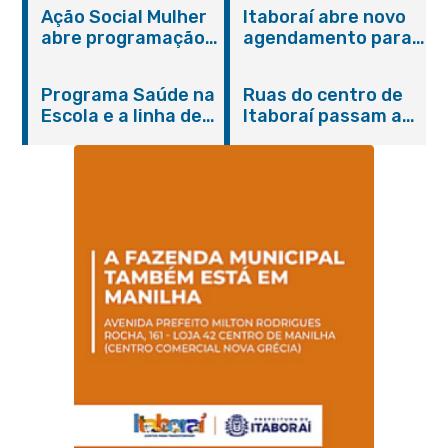
Ação Social Mulher
Itaboraí abre novo
abre programação
agendamento para
do Agosto Lilás em
castração gratuita
Itaboraí com
de cães e gatos
Programa Saúde na
Ruas do centro de
serviços gratuitos e
Escola e a linha de
Itaboraí passam a
orientações
cuidados da
operar em novos
Hanseníase
sentidos
promovem
conscientização
sobre hanseníase
na E.M Adelaide de
Magalhães Seabra