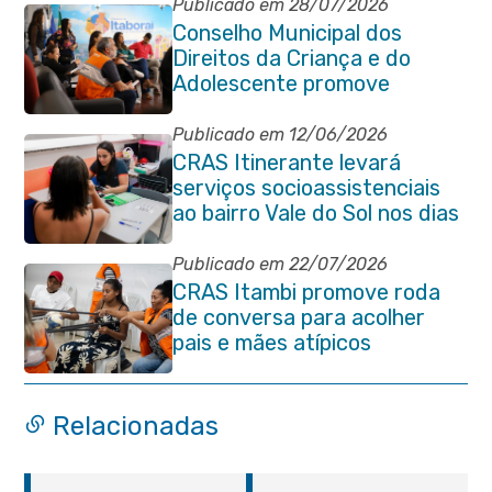
Publicado em 28/07/2026
Conselho Municipal dos
Direitos da Criança e do
Adolescente promove
reunião de alinhamento com
órgãos públicos
Publicado em 12/06/2026
CRAS Itinerante levará
serviços socioassistenciais
ao bairro Vale do Sol nos dias
15 e 16 de junho e Vila
Gabriela 18 de junho
Publicado em 22/07/2026
CRAS Itambi promove roda
de conversa para acolher
pais e mães atípicos
Relacionadas