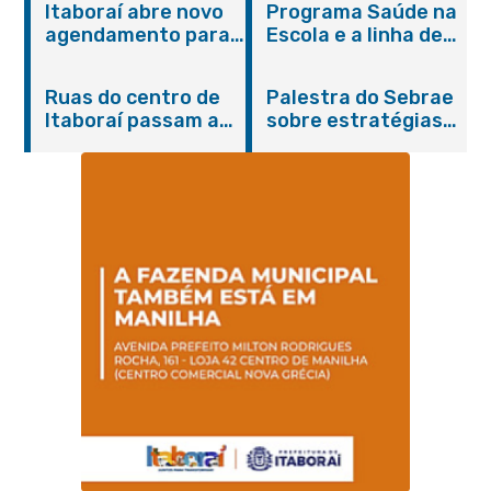
Itaboraí abre novo
Programa Saúde na
agendamento para
Escola e a linha de
castração gratuita
cuidados da
de cães e gatos
Hanseníase
Ruas do centro de
Palestra do Sebrae
promovem
Itaboraí passam a
sobre estratégias
conscientização
operar em novos
de divulgação reúne
sobre hanseníase
sentidos
empreendedores no
na E.M Adelaide de
Centro de Itaboraí
Magalhães Seabra