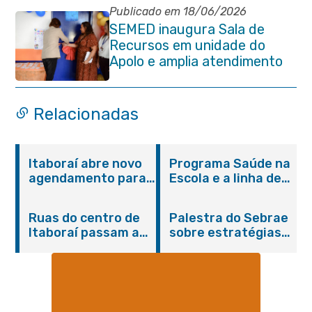
Publicado em 18/06/2026
SEMED inaugura Sala de
Recursos em unidade do
Apolo e amplia atendimento
especializado na rede
municipal
Relacionadas
Itaboraí abre novo
Programa Saúde na
agendamento para
Escola e a linha de
castração gratuita
cuidados da
de cães e gatos
Hanseníase
Ruas do centro de
Palestra do Sebrae
promovem
Itaboraí passam a
sobre estratégias
conscientização
operar em novos
de divulgação reúne
sobre hanseníase
sentidos
empreendedores no
na E.M Adelaide de
Centro de Itaboraí
Magalhães Seabra