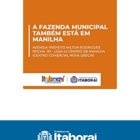
promovem
conscientização
sobre hanseníase
na E.M Adelaide de
Magalhães Seabra