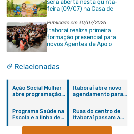
será aberta nesta quinta-
feira (09/07) na Casa de
Cultura Heloísa Alberto
Torres
Publicado em 30/07/2026
Itaboraí realiza primeira
formação presencial para
novos Agentes de Apoio
Escolar
Relacionadas
Ação Social Mulher
Itaboraí abre novo
abre programação
agendamento para
do Agosto Lilás em
castração gratuita
Itaboraí com
de cães e gatos
Programa Saúde na
Ruas do centro de
serviços gratuitos e
Escola e a linha de
Itaboraí passam a
orientações
cuidados da
operar em novos
Hanseníase
sentidos