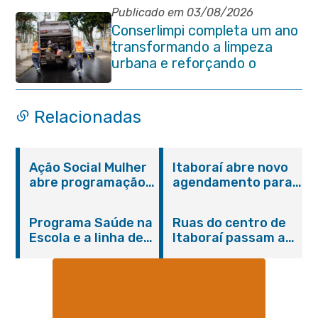
Publicado em 03/08/2026
Conserlimpi completa um ano
transformando a limpeza
urbana e reforçando o
cuidado com Itaboraí
Relacionadas
Ação Social Mulher
Itaboraí abre novo
abre programação
agendamento para
do Agosto Lilás em
castração gratuita
Itaboraí com
de cães e gatos
Programa Saúde na
Ruas do centro de
serviços gratuitos e
Escola e a linha de
Itaboraí passam a
orientações
cuidados da
operar em novos
Hanseníase
sentidos
promovem
conscientização
sobre hanseníase