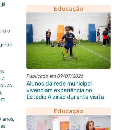
Pública de Ensino
 já
Educação
uiu o
agindo
as
Publicado em 09/07/2026
a o
Alunos da rede municipal
pouco
vivenciam experiência no
,
Estádio Alzirão durante visita
zem
pedagógica
Educação
 anos,
 as