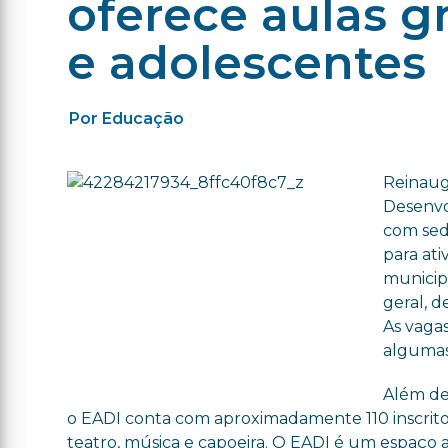
oferece aulas gr
e adolescentes
Por Educação
Reinaug
Desenvol
com sed
para ati
municip
geral, d
As vagas
algumas
Além de
o EADI conta com aproximadamente 110 inscritos
teatro, música e capoeira. O EADI é um espaço a