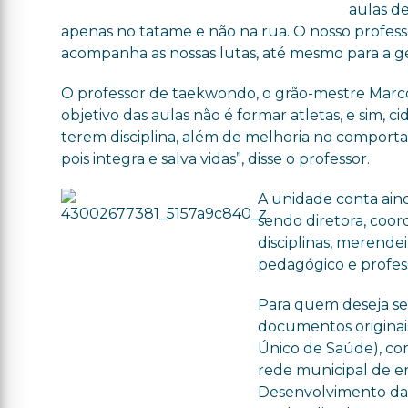
aulas d
apenas no tatame e não na rua. O nosso profes
acompanha as nossas lutas, até mesmo para a ge
O professor de taekwondo, o grão-mestre Marco 
objetivo das aulas não é formar atletas, e sim,
terem disciplina, além de melhoria no comportam
pois integra e salva vidas”, disse o professor.
A unidade conta ain
sendo diretora, coo
disciplinas, merende
pedagógico e profess
Para quem deseja se 
documentos originais
Único de Saúde), com
rede municipal de e
Desenvolvimento da E