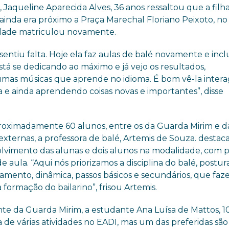
Jaqueline Aparecida Alves, 36 anos ressaltou que a filha
ainda era próximo a Praça Marechal Floriano Peixoto, no
idade matriculou novamente.
ntiu falta. Hoje ela faz aulas de balé novamente e incl
stá se dedicando ao máximo e já vejo os resultados,
umas músicas que aprende no idioma. É bom vê-la inter
ca e ainda aprendendo coisas novas e importantes”, disse
oximadamente 60 alunos, entre os da Guarda Mirim e d
xternas, a professora de balé, Artemis de Souza. destac
lvimento das alunas e dois alunos na modalidade, com 
 aula. “Aqui nós priorizamos a disciplina do balé, postura
namento, dinâmica, passos básicos e secundários, que fa
 formação do bailarino”, frisou Artemis.
nte da Guarda Mirim, a estudante Ana Luísa de Mattos, 10
a de várias atividades no EADI, mas um das preferidas são