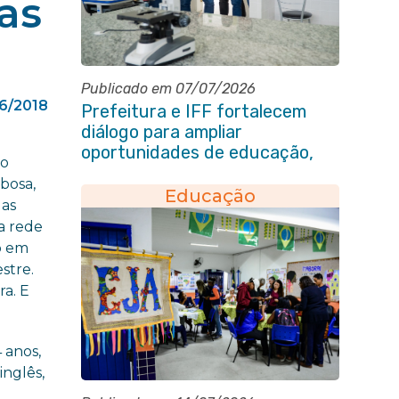
as
Publicado em 07/07/2026
6/2018
Prefeitura e IFF fortalecem
diálogo para ampliar
oportunidades de educação,
ao
ciência e inovação em Itaboraí
rbosa,
Educação
gas
da rede
o em
stre.
ra. E
 anos,
inglês,