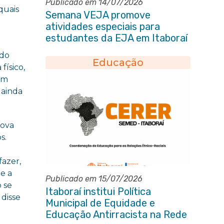
Publicado em 14/07/2026
quais
Semana VEJA promove
atividades especiais para
estudantes da EJA em Itaboraí
 do
Educação
físico,
 em
 ainda
Nova
s.
fazer,
e a
Publicado em 15/07/2026
 se
Itaboraí institui Política
 disse
Municipal de Equidade e
Educação Antirracista na Rede