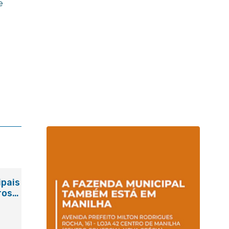
e
ipais
ros