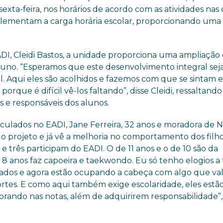
xta-feira, nos horários de acordo com as atividades nas 
mplementam a carga horária escolar, proporcionando uma
ADI, Cleidi Bastos, a unidade proporciona uma ampliação
aluno. “Esperamos que este desenvolvimento integral seja 
al. Aqui eles são acolhidos e fazemos com que se sintam
porque é difícil vê-los faltando”, disse Cleidi, ressaltando
s e responsáveis dos alunos.
iculados no EADI, Jane Ferreira, 32 anos e moradora de 
o projeto e já vê a melhoria no comportamento dos filho
e três participam do EADI. O de 11 anos e o de 10 são da
 8 anos faz capoeira e taekwondo. Eu só tenho elogios a 
tados e agora estão ocupando a cabeça com algo que val
rtes. E como aqui também exige escolaridade, eles estão
rando nas notas, além de adquirirem responsabilidade”,