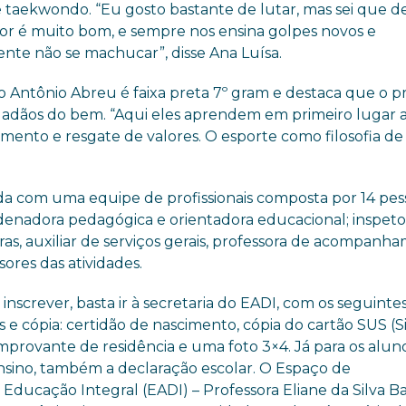
e taekwondo. “Eu gosto bastante de lutar, mas sei que d
sor é muito bom, e sempre nos ensina golpes novos e
nte não se machucar”, disse Ana Luísa.
Antônio Abreu é faixa preta 7º gram e destaca que o pr
 cidadãos do bem. “Aqui eles aprendem em primeiro lugar 
ento e resgate de valores. O esporte como filosofia de 
da com uma equipe de profissionais composta por 14 pes
rdenadora pedagógica e orientadora educacional; inspeto
iras, auxiliar de serviços gerais, professora de acompanh
ores das atividades.
inscrever, basta ir à secretaria do EADI, com os seguinte
 e cópia: certidão de nascimento, cópia do cartão SUS (
provante de residência e uma foto 3×4. Já para os alun
nsino, também a declaração escolar. O Espaço de
ducação Integral (EADI) – Professora Eliane da Silva B