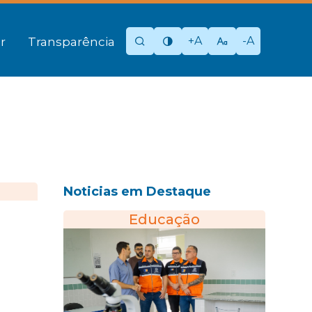
+A
-A
r
Transparência
Noticias em Destaque
Educação