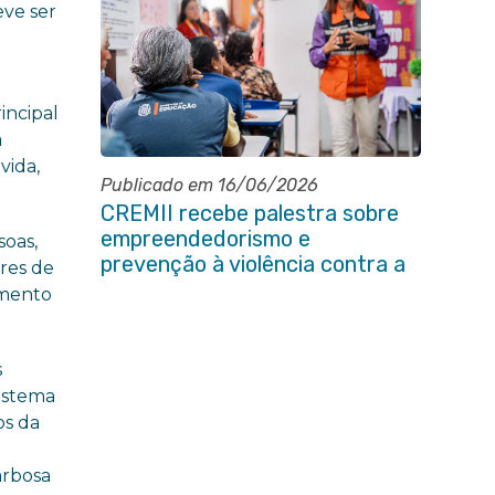
eve ser
incipal
a
vida,
Publicado em 16/06/2026
CREMII recebe palestra sobre
empreendedorismo e
soas,
prevenção à violência contra a
res de
pessoa idosa
amento
s
Sistema
os da
arbosa