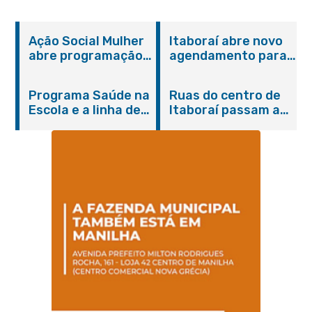
Ação Social Mulher
Itaboraí abre novo
abre programação
agendamento para
do Agosto Lilás em
castração gratuita
Itaboraí com
de cães e gatos
Programa Saúde na
Ruas do centro de
serviços gratuitos e
Escola e a linha de
Itaboraí passam a
orientações
cuidados da
operar em novos
Hanseníase
sentidos
promovem
conscientização
sobre hanseníase
na E.M Adelaide de
Magalhães Seabra