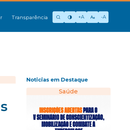
+A
-A
r
Transparência
Noticias em Destaque
Saúde
is