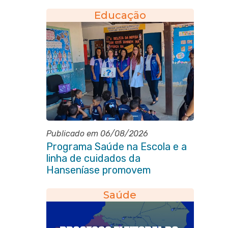
eleição do quadriênio 2026-
2030
Educação
Publicado em 06/08/2026
Programa Saúde na Escola e a
linha de cuidados da
Hanseníase promovem
conscientização sobre
hanseníase na E.M Adelaide de
Saúde
Magalhães Seabra