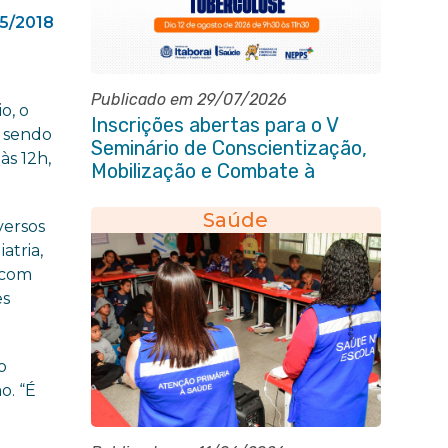
05/2018
Publicado em 29/07/2026
o, o
Inscrições abertas para o V
á sendo
Seminário de Conscientização,
às 12h,
Mobilização e Combate à
Tuberculose em Itaboraí
Saúde
versos
atria,
 (com
es
o
o. “É