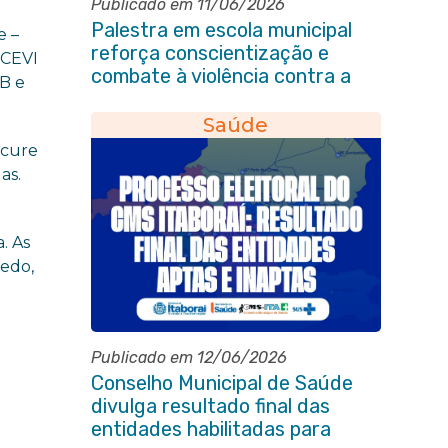
Publicado em 11/06/2026
Palestra em escola municipal
e –
reforça conscientização e
 CEVI
combate à violência contra a
 B e
pessoa idosa em Itaboraí
Saúde
icure
as.
. As
cedo,
Publicado em 12/06/2026
Conselho Municipal de Saúde
divulga resultado final das
entidades habilitadas para