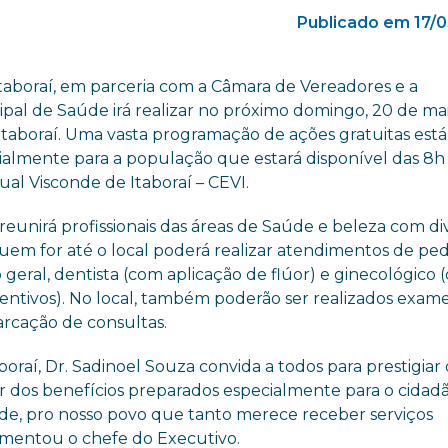
Publicado em 17/
Itaboraí, em parceria com a Câmara de Vereadores e a
ipal de Saúde irá realizar no próximo domingo, 20 de mai
taboraí. Uma vasta programação de ações gratuitas est
almente para a população que estará disponível das 8h 
ual Visconde de Itaboraí – CEVI.
reunirá profissionais das áreas de Saúde e beleza com di
em for até o local poderá realizar atendimentos de pedi
o geral, dentista (com aplicação de flúor) e ginecológico
ntivos). No local, também poderão ser realizados exam
marcação de consultas.
boraí, Dr. Sadinoel Souza convida a todos para prestigiar 
r dos benefícios preparados especialmente para o cidadã
de, pro nosso povo que tanto merece receber serviços
comentou o chefe do Executivo.