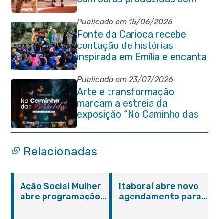
ajuda de alunos da rede
municipal
Publicado em 15/06/2026
Fonte da Carioca recebe
contação de histórias
inspirada em Emília e encanta
crianças da rede pública de
Itaboraí
Publicado em 23/07/2026
Arte e transformação
marcam a estreia da
exposição “No Caminho das
Borboletas” no Itaboraí Plaza
Relacionadas
Ação Social Mulher
Itaboraí abre novo
abre programação
agendamento para
do Agosto Lilás em
castração gratuita
Itaboraí com
de cães e gatos