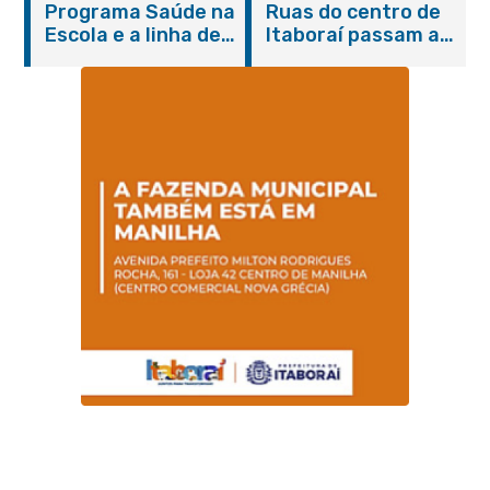
Programa Saúde na
Ruas do centro de
serviços gratuitos e
Escola e a linha de
Itaboraí passam a
orientações
cuidados da
operar em novos
Hanseníase
sentidos
promovem
conscientização
sobre hanseníase
na E.M Adelaide de
Magalhães Seabra