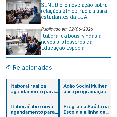
SEMED promove ação sobre
relações étnico-raciais para
estudantes da EJA
Publicado em 02/06/2026
Itaboraí dá boas-vindas à
novos professores da
Educação Especial
Relacionadas
Itaboraí realiza
Ação Social Mulher
agendamento para
abre programação
castração gratuita
do Agosto Lilás em
de cães e gatos
Itaboraí com
Itaboraí abre novo
Programa Saúde na
serviços gratuitos e
agendamento para
Escola e a linha de
orientações