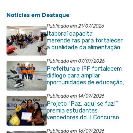
Noticias em Destaque
Publicado em 21/07/2026
Itaboraí capacita
merendeiras para fortalecer
a qualidade da alimentação
escolar na rede municipal
Publicado em 07/07/2026
Prefeitura e IFF fortalecem
diálogo para ampliar
oportunidades de educação,
ciência e inovação em
Itaboraí
Publicado em 14/07/2026
Projeto “Paz, aqui se faz!”
premia estudantes
vencedores do II Concurso
de Contos em Itaboraí
Publicado em 16/07/2026