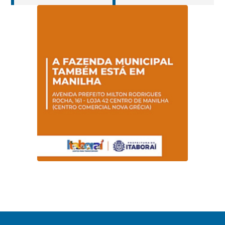
castração gratuita
cuidados da
de cães e gatos
Hanseníase
promovem
conscientização
sobre hanseníase
na E.M Adelaide de
Magalhães Seabra