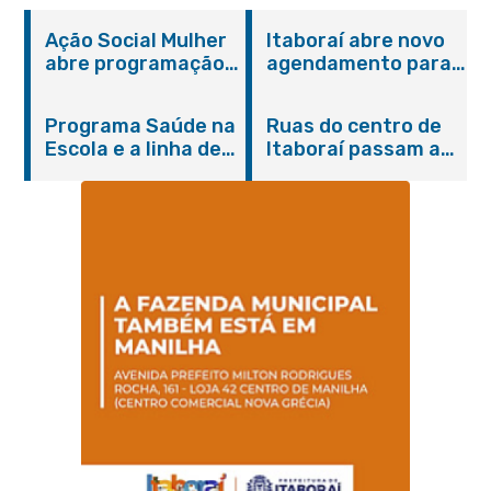
Ação Social Mulher
Itaboraí abre novo
abre programação
agendamento para
do Agosto Lilás em
castração gratuita
Itaboraí com
de cães e gatos
Programa Saúde na
Ruas do centro de
serviços gratuitos e
Escola e a linha de
Itaboraí passam a
orientações
cuidados da
operar em novos
Hanseníase
sentidos
promovem
conscientização
sobre hanseníase
na E.M Adelaide de
Magalhães Seabra