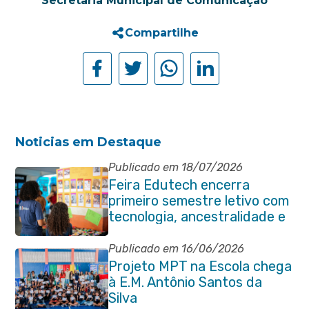
Secretaria Municipal de Comunicação
Compartilhe
Noticias em Destaque
Publicado em 18/07/2026
Feira Edutech encerra
primeiro semestre letivo com
tecnologia, ancestralidade e
protagonismo estudantil em
Itaboraí
Publicado em 16/06/2026
Projeto MPT na Escola chega
à E.M. Antônio Santos da
Silva