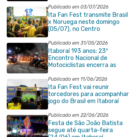
Publicado em 03/07/2026
Ita Fan Fest transmite Brasil
x Noruega neste domingo
(05/07), no Centro
Publicado em 31/05/2026
Itaboraí 193 anos: 23º
Encontro Nacional de
Motociclistas encerra as
comemorações do
aniversário da cidade
Publicado em 11/06/2026
Ita Fan Fest vai reunir
torcedores para acompanhar
jogo do Brasil em Itaboraí
Publicado em 22/06/2026
Festa de São João Batista
segue até quarta-feira
(24/06) em Itaboraí