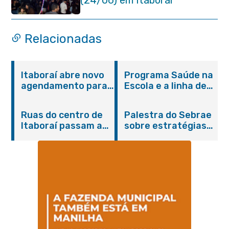
Relacionadas
Itaboraí abre novo
Programa Saúde na
agendamento para
Escola e a linha de
castração gratuita
cuidados da
de cães e gatos
Hanseníase
Ruas do centro de
Palestra do Sebrae
promovem
Itaboraí passam a
sobre estratégias
conscientização
operar em novos
de divulgação reúne
sobre hanseníase
sentidos
empreendedores no
na E.M Adelaide de
Centro de Itaboraí
Magalhães Seabra