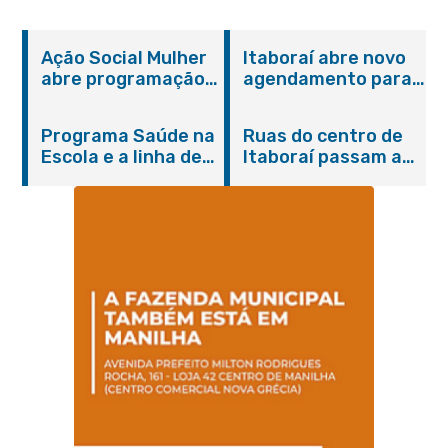
Ação Social Mulher
Itaboraí abre novo
abre programação
agendamento para
do Agosto Lilás em
castração gratuita
Itaboraí com
de cães e gatos
Programa Saúde na
Ruas do centro de
serviços gratuitos e
Escola e a linha de
Itaboraí passam a
orientações
cuidados da
operar em novos
Hanseníase
sentidos
promovem
conscientização
sobre hanseníase
na E.M Adelaide de
Magalhães Seabra