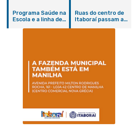
do Agosto Lilás em
castração gratuita
Itaboraí com
de cães e gatos
Programa Saúde na
Ruas do centro de
serviços gratuitos e
Escola e a linha de
Itaboraí passam a
orientações
cuidados da
operar em novos
Hanseníase
sentidos
promovem
conscientização
sobre hanseníase
na E.M Adelaide de
Magalhães Seabra