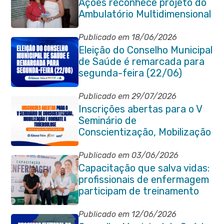
Ações reconhece projeto do
Ambulatório Multidimensional
da Pessoa Idosa de Itaboraí
Publicado em 18/06/2026
Eleição do Conselho Municipal
de Saúde é remarcada para
segunda-feira (22/06)
Publicado em 29/07/2026
Inscrições abertas para o V
Seminário de
Conscientização, Mobilização
e Combate à Tuberculose em
Itaboraí
Publicado em 03/06/2026
Capacitação que salva vidas:
profissionais de enfermagem
participam de treinamento
em primeiros socorros em
Itaboraí
Publicado em 12/06/2026