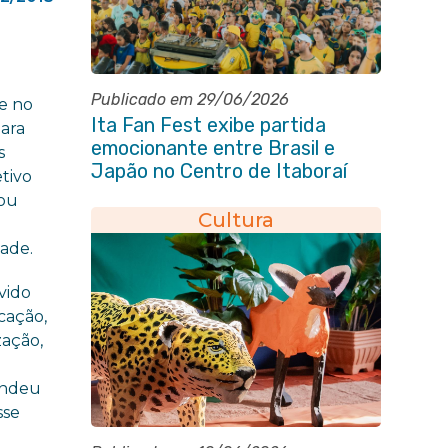
Publicado em 29/06/2026
 e no
Ita Fan Fest exibe partida
para
emocionante entre Brasil e
s
Japão no Centro de Itaboraí
tivo
 ou
Cultura
dade.
vido
cação,
zação,
tendeu
sse