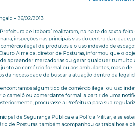
nçalo – 26/02/2013
 Prefeitura de Itaboraí realizaram, na noite de sexta-feira
mana, inspeções nas principais vias do centro da cidade, 
 comércio ilegal de produtos e o uso indevido de espaço
 Dauro Almeida, diretor de Posturas, informou que o obje
o de apreender mercadorias ou gerar qualquer tumulto
 junto ao comércio formal ou aos ambulantes, mas o de
os da necessidade de buscar a atuação dentro da legali
encontramos algum tipo de comércio ilegal ou uso inde
ar o camelô ou comerciante formal, a partir de uma notifi
steriormente, procurasse a Prefeitura para sua regulari
icipal de Segurança Pública e a Polícia Militar, e se es
tário de Posturas, também acompanhou os trabalhos e di