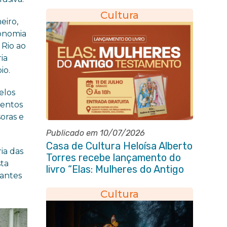
Cultura
eiro,
conomia
 Rio ao
ia
io.
elos
mentos
oras e
Publicado em 10/07/2026
Casa de Cultura Heloísa Alberto
ia das
Torres recebe lançamento do
sta
livro “Elas: Mulheres do Antigo
dantes
Testamento”
Cultura