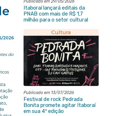
Publicado em 29/05/2026
de
Itaboraí lançará editais da
PNAB com mais de R$ 1,7
milhão para o setor cultural
Cultura
6/2026
ntes do
ricos
sta
ntação
Publicado em 13/07/2026
ação
Festival de rock Pedrada
ato,
Bonita promete agitar Itaboraí
de
em sua 4ª edição
usiva.