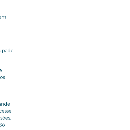
 em
a
cupado
e
os
rande
cesse
sões.
 Só