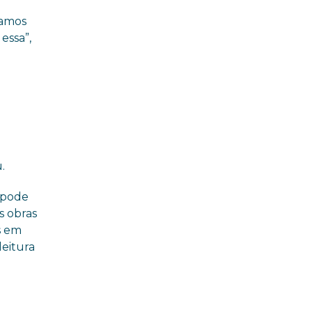
tamos
essa”,
.
 pode
s obras
s em
leitura