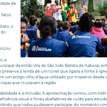
cidade de
 fatos
bato, o
o do
forçou
o, a
cipal da então Vila de São João Batista de Itaboraí, en
preserva a lenda de um túnel que ligaria a fonte à Igre
em um antigo olho d’água utilizado por tropeiros desde 
tropas que cruzavam a região.
sibilidade e a inclusão. A apresentação contou com inté
deficiência visual e fones abafadores de ruído para estud
rantindo que todos pudessem participar do momento co