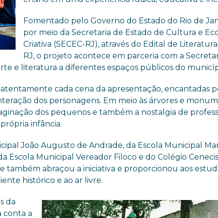
Fomentado pelo Governo do Estado do Rio de Jan
por meio da Secretaria de Estado de Cultura e E
Criativa (SECEC-RJ), através do Edital de Literatura
RJ, o projeto acontece em parceria com a Secretar
rte e literatura a diferentes espaços públicos do municíp
 atentamente cada cena da apresentação, encantadas p
a interação dos personagens. Em meio às árvores e monu
imaginação dos pequenos e também a nostalgia de profess
própria infância.
icipal João Augusto de Andrade, da Escola Municipal Mar
da Escola Municipal Vereador Filoco e do Colégio Ceneci
que também abraçou a iniciativa e proporcionou aos estu
nte histórico e ao ar livre.
s da
 conta a