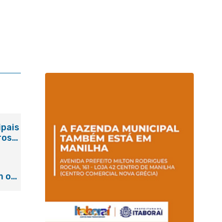
ipais
ros
m o