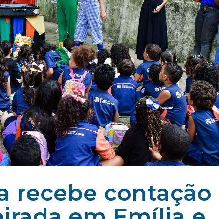
ca recebe contação
pirada em Emília e