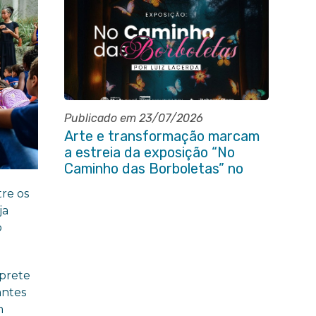
Publicado em 23/07/2026
Arte e transformação marcam
a estreia da exposição “No
Caminho das Borboletas” no
Itaboraí Plaza
tre os
ja
o
rprete
antes
m