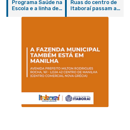
Programa Saúde na
Ruas do centro de
serviços gratuitos e
Escola e a linha de
Itaboraí passam a
orientações
cuidados da
operar em novos
Hanseníase
sentidos
promovem
conscientização
sobre hanseníase
na E.M Adelaide de
Magalhães Seabra