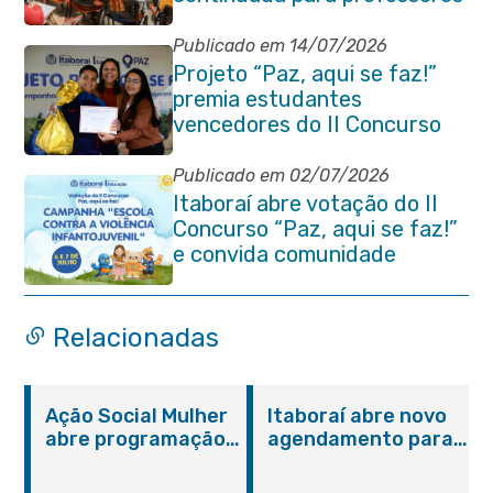
e coordenadores
pedagógicos
Publicado em 14/07/2026
Projeto “Paz, aqui se faz!”
premia estudantes
vencedores do II Concurso
de Contos em Itaboraí
Publicado em 02/07/2026
Itaboraí abre votação do II
Concurso “Paz, aqui se faz!”
e convida comunidade
Relacionadas
Ação Social Mulher
Itaboraí abre novo
abre programação
agendamento para
do Agosto Lilás em
castração gratuita
Itaboraí com
de cães e gatos