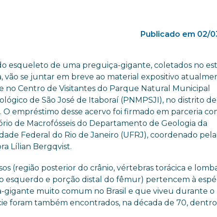
Publicado em 02/0
 do esqueleto de uma preguiça-gigante, coletados no es
a, vão se juntar em breve ao material expositivo atualme
e no Centro de Visitantes do Parque Natural Municipal
lógico de São José de Itaboraí (PNMPSJI), no distrito de
 O empréstimo desse acervo foi firmado em parceria co
ório de Macrofósseis do Departamento de Geologia da
idade Federal do Rio de Janeiro (UFRJ), coordenado pela
ra Lílian Bergqvist.
sos (região posterior do crânio, vértebras torácica e lomba
lo esquerdo e porção distal do fêmur) pertencem à espé
ça-gigante muito comum no Brasil e que viveu durante o
cie foram também encontrados, na década de 70, dentro