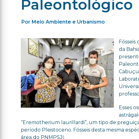
Paleontológico
Por Meio Ambiente e Urbanismo
Fósseis
da Bahi
present
Paleonto
Cabuçu.
Laborat
Univers
professo
Esses os
astrága
“Eremotherium laurillardi”, um tipo de pregui
período Pleistoceno. Fósseis desta mesma espé
área do PNMPSJI.