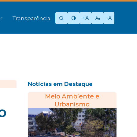
+A
-A
r
Transparência
Noticias em Destaque
Meio Ambiente e
Urbanismo
o