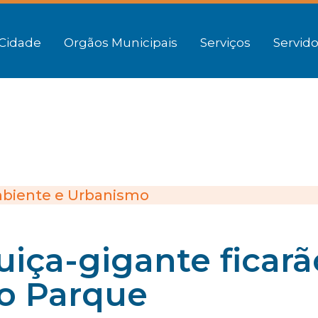
Cidade
Orgãos Municipais
Serviços
Servido
biente e Urbanismo
uiça-gigante ficarã
o Parque