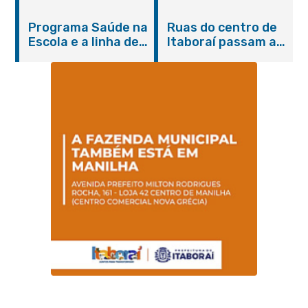
do Agosto Lilás em
castração gratuita
Itaboraí com
de cães e gatos
Programa Saúde na
Ruas do centro de
serviços gratuitos e
Escola e a linha de
Itaboraí passam a
orientações
cuidados da
operar em novos
Hanseníase
sentidos
promovem
conscientização
sobre hanseníase
na E.M Adelaide de
Magalhães Seabra