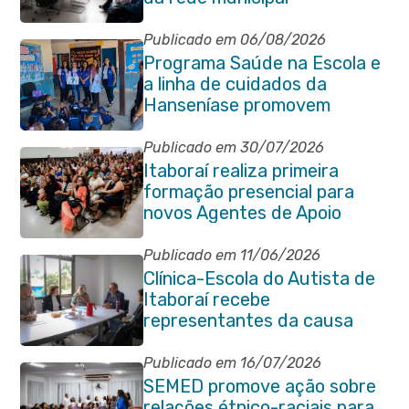
Publicado em 06/08/2026
Programa Saúde na Escola e
a linha de cuidados da
Hanseníase promovem
conscientização sobre
hanseníase na E.M Adelaide
Publicado em 30/07/2026
de Magalhães Seabra
Itaboraí realiza primeira
formação presencial para
novos Agentes de Apoio
Escolar
Publicado em 11/06/2026
Clínica-Escola do Autista de
Itaboraí recebe
representantes da causa
atípica de Santa Catarina
Publicado em 16/07/2026
SEMED promove ação sobre
relações étnico-raciais para