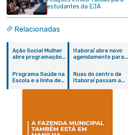
estudantes da EJA
Relacionadas
Ação Social Mulher
Itaboraí abre novo
abre programação
agendamento para
do Agosto Lilás em
castração gratuita
Itaboraí com
de cães e gatos
Programa Saúde na
Ruas do centro de
serviços gratuitos e
Escola e a linha de
Itaboraí passam a
orientações
cuidados da
operar em novos
Hanseníase
sentidos
promovem
conscientização
sobre hanseníase
na E.M Adelaide de
Magalhães Seabra