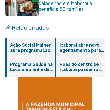
geladeiras em Itaboraí e
beneficia 50 famílias
Relacionadas
Ação Social Mulher
Itaboraí abre novo
abre programação
agendamento para
do Agosto Lilás em
castração gratuita
Itaboraí com
de cães e gatos
Programa Saúde na
Ruas do centro de
serviços gratuitos e
Escola e a linha de
Itaboraí passam a
orientações
cuidados da
operar em novos
Hanseníase
sentidos
promovem
conscientização
sobre hanseníase
na E.M Adelaide de
Magalhães Seabra