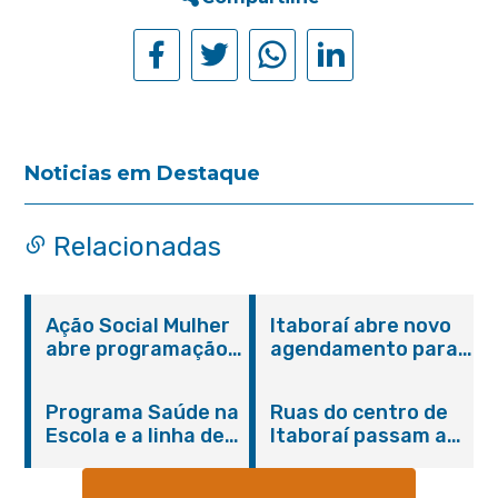
Noticias em Destaque
Relacionadas
Ação Social Mulher
Itaboraí abre novo
abre programação
agendamento para
do Agosto Lilás em
castração gratuita
Itaboraí com
de cães e gatos
Programa Saúde na
Ruas do centro de
serviços gratuitos e
Escola e a linha de
Itaboraí passam a
orientações
cuidados da
operar em novos
Hanseníase
sentidos