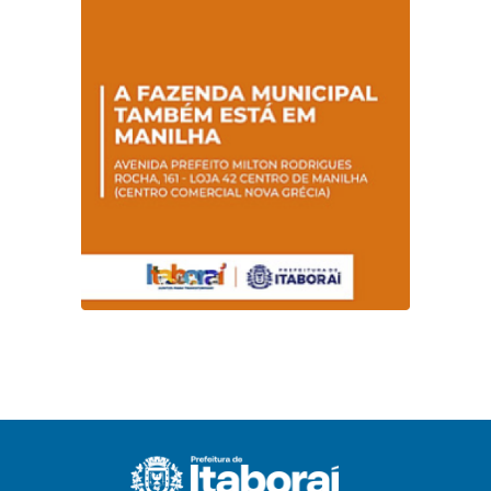
promovem
conscientização
sobre hanseníase
na E.M Adelaide de
Magalhães Seabra