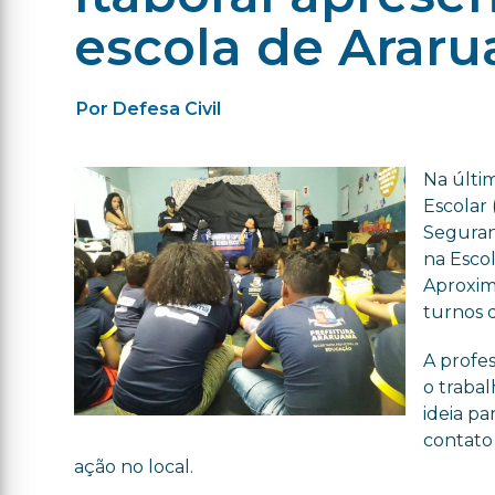
escola de Arar
Por Defesa Civil
Na últi
Escolar 
Seguran
na Esco
Aproxim
turnos 
A profe
o trabal
ideia pa
contato 
ação no local.