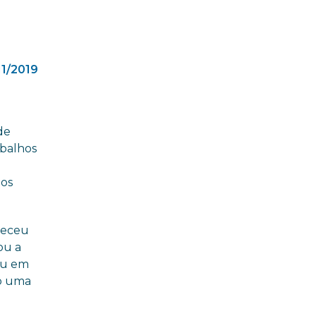
11/2019
de
abalhos
 os
heceu
ou a
rou em
io uma