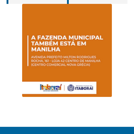
cuidados da
operar em novos
Hanseníase
sentidos
promovem
conscientização
sobre hanseníase
na E.M Adelaide de
Magalhães Seabra