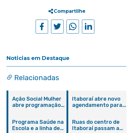
Compartilhe
Noticias em Destaque
Relacionadas
Ação Social Mulher
Itaboraí abre novo
abre programação
agendamento para
do Agosto Lilás em
castração gratuita
Itaboraí com
de cães e gatos
Programa Saúde na
Ruas do centro de
serviços gratuitos e
Escola e a linha de
Itaboraí passam a
orientações