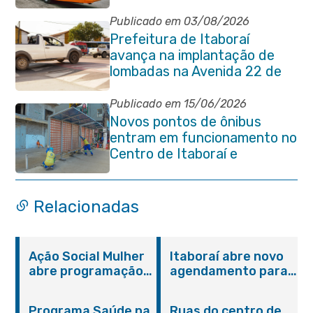
segunda-feira (06/07)
Publicado em 03/08/2026
Prefeitura de Itaboraí
avança na implantação de
lombadas na Avenida 22 de
Maio para reforçar a
segurança no trânsito
Publicado em 15/06/2026
Novos pontos de ônibus
entram em funcionamento no
Centro de Itaboraí e
garantem mais conforto à
população
Relacionadas
Ação Social Mulher
Itaboraí abre novo
abre programação
agendamento para
do Agosto Lilás em
castração gratuita
Itaboraí com
de cães e gatos
Programa Saúde na
Ruas do centro de