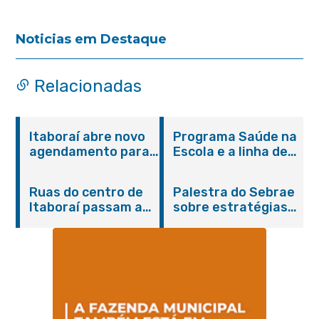
Noticias em Destaque
Relacionadas
Itaboraí abre novo
Programa Saúde na
agendamento para
Escola e a linha de
castração gratuita
cuidados da
de cães e gatos
Hanseníase
Ruas do centro de
Palestra do Sebrae
promovem
Itaboraí passam a
sobre estratégias
conscientização
operar em novos
de divulgação reúne
sobre hanseníase
sentidos
empreendedores no
na E.M Adelaide de
Centro de Itaboraí
Magalhães Seabra