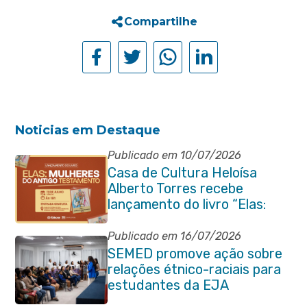
Compartilhe
Noticias em Destaque
Publicado em 10/07/2026
Casa de Cultura Heloísa
Alberto Torres recebe
lançamento do livro “Elas:
Mulheres do Antigo
Testamento”
Publicado em 16/07/2026
SEMED promove ação sobre
relações étnico-raciais para
estudantes da EJA