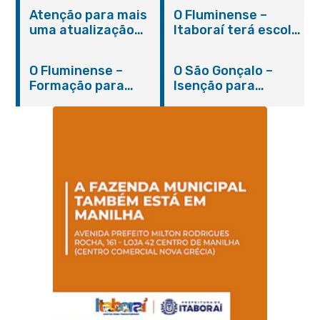
Atenção para mais
O Fluminense –
uma atualização
Itaboraí terá escola
sobre os casos do
integral modelo com
novo coronavírus
inauguração em
O Fluminense –
O São Gonçalo –
em Itaboraí (24/05)
março
Formação para
Isenção para
jovens e adultos em
portadores de
Itaboraí
hanseníase