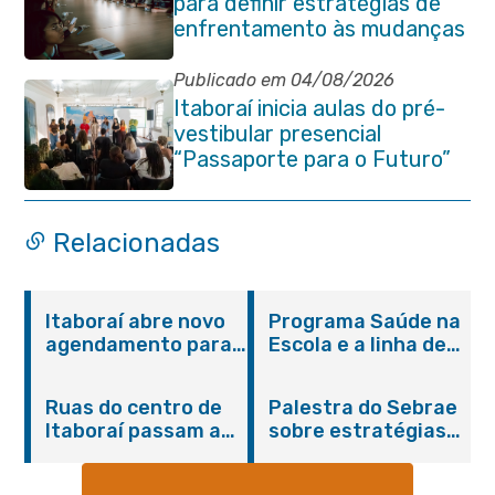
para definir estratégias de
enfrentamento às mudanças
climáticas
Publicado em 04/08/2026
Itaboraí inicia aulas do pré-
vestibular presencial
“Passaporte para o Futuro”
Relacionadas
Itaboraí abre novo
Programa Saúde na
agendamento para
Escola e a linha de
castração gratuita
cuidados da
de cães e gatos
Hanseníase
Ruas do centro de
Palestra do Sebrae
promovem
Itaboraí passam a
sobre estratégias
conscientização
operar em novos
de divulgação reúne
sobre hanseníase
sentidos
empreendedores no
na E.M Adelaide de