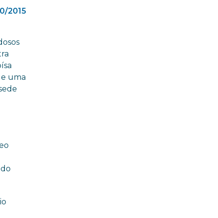
10/2015
dosos
tra
ísa
 de uma
 sede
deo
 do
io