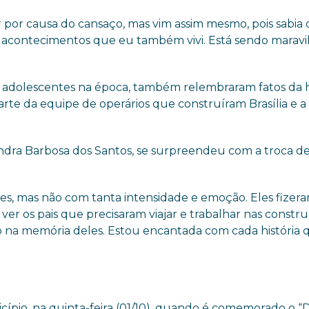
or causa do cansaço, mas vim assim mesmo, pois sabia q
 acontecimentos que eu também vivi. Está sendo maravi
 adolescentes na época, também relembraram fatos da h
parte da equipe de operários que construíram Brasília e 
andra Barbosa dos Santos, se surpreendeu com a troca d
es, mas não com tanta intensidade e emoção. Eles fizer
 ver os pais que precisaram viajar e trabalhar nas constr
vivo na memória deles. Estou encantada com cada história
io, na quinta-feira (01/10), quando é comemorado o “D