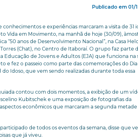
Publicado em 01/
e conhecimentos e experiências marcaram a visita de 31 i
eto Vida em Movimento, na manhã de hoje (30/09), àmos
fica “50 anos de Desenvolvimento Nacional”, na Casa Helo
Torres (Chat), no Centro de Itaboraí. O grupo faz parte
a Educação de Jovens e Adultos (EJA) que funciona na
eto e fez o passeio como parte das comemorações do Dia
l do Idoso, que vem sendo realizadas durante toda essa
.
a guiada contou com dois momentos, a exibição de um ví
uscelino Kubitschek e uma exposição de fotografias da
os aspectos econômicos que marcaram a segunda metade
 participado de todos os eventos da semana, disse que ve
isas que já viveu.