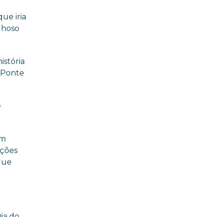
ue iria
lhoso
istória
a Ponte
e
am
uções
 que
ia do