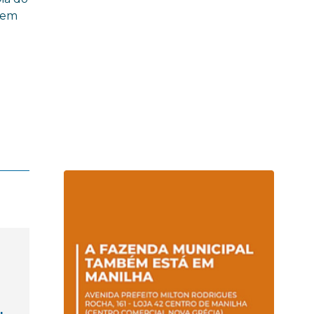
a em
e