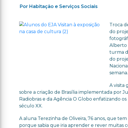
Por Habitação e Serviços Sociais
Troca d
do proj
fotográ
Alberto 
turma d
do proj
Naciona
semana
A visit
sobre a criação de Brasília implementada por J
Radiobras e da Agência O Globo enfatizando 
século XX.
A aluna Terezinha de Oliveira, 76 anos, que tem
porque sabia que iria aprender e rever muitas co