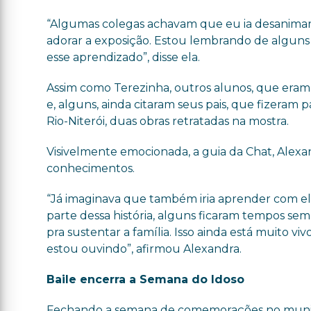
“Algumas colegas achavam que eu ia desanimar p
adorar a exposição. Estou lembrando de alguns
esse aprendizado”, disse ela.
Assim como Terezinha, outros alunos, que eram
e, alguns, ainda citaram seus pais, que fizeram 
Rio-Niterói, duas obras retratadas na mostra.
Visivelmente emocionada, a guia da Chat, Alex
conhecimentos.
“Já imaginava que também iria aprender com el
parte dessa história, alguns ficaram tempos sem
pra sustentar a família. Isso ainda está muito 
estou ouvindo”, afirmou Alexandra.
Baile encerra a Semana do Idoso
Fechando a semana de comemorações no municíp