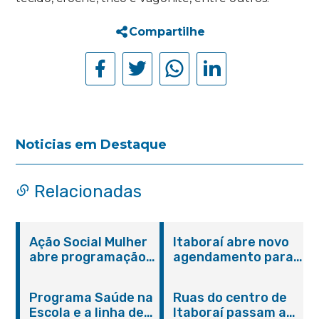
Compartilhe
Noticias em Destaque
Relacionadas
Ação Social Mulher
Itaboraí abre novo
abre programação
agendamento para
do Agosto Lilás em
castração gratuita
Itaboraí com
de cães e gatos
Programa Saúde na
Ruas do centro de
serviços gratuitos e
Escola e a linha de
Itaboraí passam a
orientações