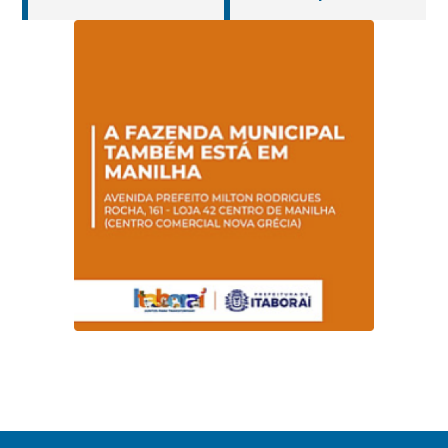
cuidados da
operar em novos
Hanseníase
sentidos
promovem
conscientização
sobre hanseníase
na E.M Adelaide de
Magalhães Seabra