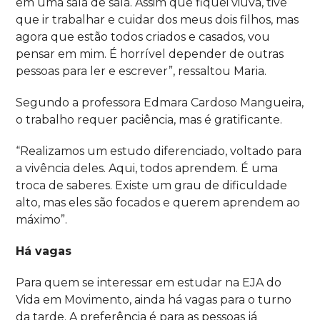
em uma sala de sala.
A
ssim que fiquei viúva, tive
que ir trabalhar e cuidar dos meus dois filhos, mas
agora que estão todos criados e casados, vou
pensar em mim. É horrível depender de outras
pessoas para ler e escrever”, ressaltou Maria.
Segundo a professora Edmara Cardoso Mangueira,
o trabalho requer paciência, mas é gratificante.
“
Realizamos um estudo diferenciado, voltado para
a vivência deles. Aqui,
todos aprendem.
É
uma
troca de saberes. Existe um grau de dificuldade
alto,
mas
eles são focados e querem aprendem ao
máximo”.
Há vagas
Para quem se interessar em estudar na EJA do
Vida em Movimento, ainda há vagas para o turno
da tarde. A preferência é para as pessoas já