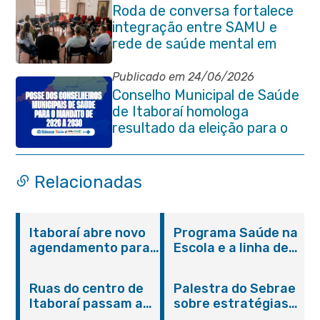
Roda de conversa fortalece
integração entre SAMU e
rede de saúde mental em
Itaboraí
Publicado em 24/06/2026
Conselho Municipal de Saúde
de Itaboraí homologa
resultado da eleição para o
quadriênio 2026–2030
Relacionadas
Itaboraí abre novo
Programa Saúde na
agendamento para
Escola e a linha de
castração gratuita
cuidados da
de cães e gatos
Hanseníase
Ruas do centro de
Palestra do Sebrae
promovem
Itaboraí passam a
sobre estratégias
conscientização
operar em novos
de divulgação reúne