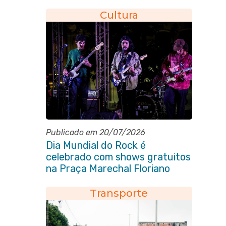
Cultura
Publicado em 20/07/2026
Dia Mundial do Rock é
celebrado com shows gratuitos
na Praça Marechal Floriano
Peixoto
Transporte