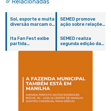
Relacionadas
Sol, esporte e muita
SEMED promove
diversão marcam o
ação sobre relações
Pedal Vivendo a
étnico-raciais para
Transformação e o
estudantes da EJA
Ita Fan Fest exibe
SEMED realiza
Domingo no Parque
partida
segunda edição da
Paleontológico
emocionante entre
formação
Brasil e Japão no
continuada para
Centro de Itaboraí
professores e
coordenadores
pedagógicos