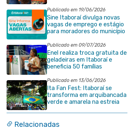
protagonismo estudantil em
Itaboraí
Publicado em 19/06/2026
Sine Itaboraí divulga novas
vagas de emprego e estágio
para moradores do município
Publicado em 09/07/2026
Enel realiza troca gratuita de
geladeiras em Itaboraí e
beneficia 50 famílias
Publicado em 13/06/2026
Ita Fan Fest: Itaboraí se
transforma em arquibancada
verde e amarela na estreia
do Brasil na Copa do Mundo
Relacionadas