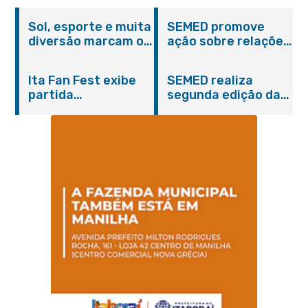
Sol, esporte e muita
SEMED promove
diversão marcam o
ação sobre relações
Pedal Vivendo a
étnico-raciais para
Transformação e o
estudantes da EJA
Ita Fan Fest exibe
SEMED realiza
Domingo no Parque
partida
segunda edição da
Paleontológico
emocionante entre
formação
Brasil e Japão no
continuada para
Centro de Itaboraí
professores e
coordenadores
pedagógicos