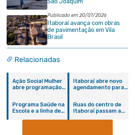
São Joaquim
Publicado em 20/07/2026
Itaboraí avança com obras
de pavimentação em Vila
Brasil
Relacionadas
Ação Social Mulher
Itaboraí abre novo
abre programação
agendamento para
do Agosto Lilás em
castração gratuita
Itaboraí com
de cães e gatos
Programa Saúde na
Ruas do centro de
serviços gratuitos e
Escola e a linha de
Itaboraí passam a
orientações
cuidados da
operar em novos
Hanseníase
sentidos
promovem