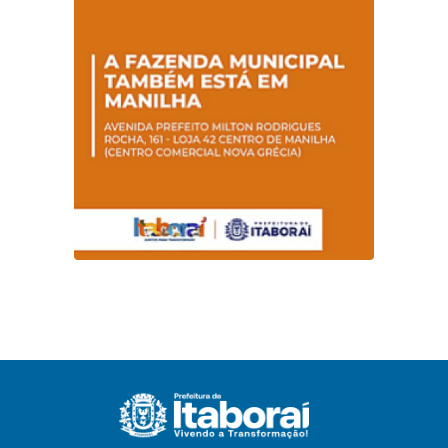
conscientização
sobre hanseníase
na E.M Adelaide de
Magalhães Seabra